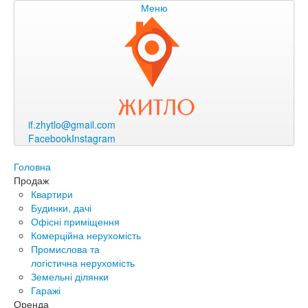
Меню
if.zhytlo@gmail.com
Facebook
Instagram
Головна
Продаж
Квартири
Будинки, дачі
Офісні приміщення
Комерційна нерухомість
Промислова та
логістична нерухомість
Земельні ділянки
Гаражі
Оренда