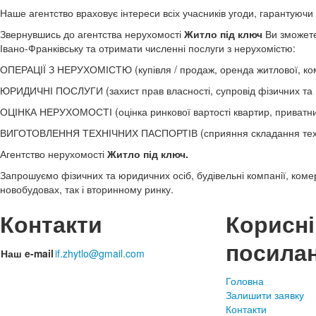
Наше агентство враховує інтереси всіх учасників угоди, гарантуючи
Звернувшись до агентства нерухомості
Житло під ключ
Ви зможете
Івано-Франківську та отримати численні послуги з нерухомістю:
ОПЕРАЦІЇ З НЕРУХОМІСТЮ (купівля / продаж, оренда житлової, ком
ЮРИДИЧНІ ПОСЛУГИ (захист прав власності, супровід фізичних та ю
ОЦІНКА НЕРУХОМОСТІ (оцінка ринкової вартості квартир, приватних
ВИГОТОВЛЕННЯ ТЕХНІЧНИХ ПАСПОРТІВ (сприяння складання техніч
Агентство нерухомості
Житло під ключ.
Запрошуємо фізичних та юридичних осіб, будівельні компанії, комер
новобудовах, так і вторинному ринку.
Контакти
Корисні
посила
Наш e-mail
if.zhytlo@gmail.com
Головна
Залишити заявку
Контакти