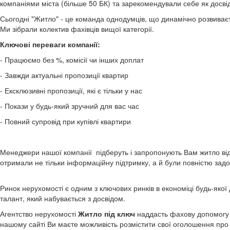
компаніями міста (більше 50 БК) та зарекомендували себе як досві
Сьогодні "Житло" - це команда однодумців, що динамічно розвиває
Ми зібрали колектив фахівців вищої категорії.
Ключові переваги компанії:
- Працюємо без %, комісії чи інших доплат
- Завжди актуальні пропозиції квартир
- Ексклюзивні пропозиції, які є тільки у нас
- Покази у будь-який зручний для вас час
- Повний супровід при купівлі квартири
Менеджери нашої компанії підберуть і запропонують Вам житло від
отримали не тільки інформаційну підтримку, а й були повністю зад
Ринок нерухомості є одним з ключових ринків в економіці будь-яко
талант, який набувається з досвідом.
Агентство нерухомості
Житло під ключ
наддасть фахову допомогу 
нашому сайті Ви маєте можливість розмістити свої оголошення про 