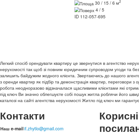
2
30 / 15 / 6 м
4 / 5
ID
112-057-695
Легкий спосіб орендувати квартиру це звернутися в агентство неру
нерухомості так щоб зі повним юридичним супроводом угоди та без 
залишить байдужим жодного клієнта. Звертаючись до нашого агентс
з оренди квартир як підбір та демонстрація квартир, переговори з 
робота неодноразово відзначалася щасливими клієнтами які отрим
під ключ Ви значно облегшуєте собі пошук житла роблячи його швид
каталозі на сайті агентства нерухомості Житло під ключ ми гарант
Контакти
Корисні
посила
Наш e-mail
if.zhytlo@gmail.com