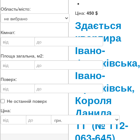
Область/місто:
Ціна:
450 $
Здається
Кімнат:
квартира
Івано-
Площа загальна, м2:
Франківська
Івано-
Поверх:
Франківськ,
Короля
Не останній поверх
Данила,
Ціна:
11
(№ 112-
063-645)