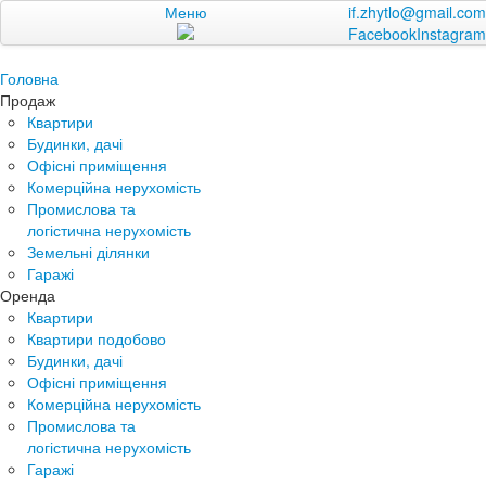
Меню
if.zhytlo@gmail.com
Facebook
Instagram
Головна
Продаж
Квартири
Будинки, дачі
Офісні приміщення
Комерційна нерухомість
Промислова та
логістична нерухомість
Земельні ділянки
Гаражі
Оренда
Квартири
Квартири подобово
Будинки, дачі
Офісні приміщення
Комерційна нерухомість
Промислова та
логістична нерухомість
Гаражі