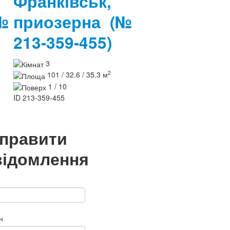
Франківськ,
№
приозерна
(№
213-359-455)
3
2
101 / 32.6 / 35.3 м
1 / 10
ID
213-359-455
дправити
відомлення
н