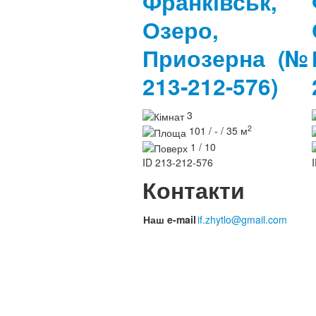
Франківськ,
Озеро,
Приозерна
(№
213-212-576)
3
2
101 / - / 35 м
1 / 10
ID
213-212-576
Контакти
Наш e-mail
if.zhytlo@gmail.com