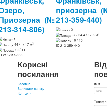
Франківськ,
Франківськ,
Озеро,
приозерна
(
Приозерна
(№
213-359-440)
213-314-806)
2
2
67 / 24.4 / 17.8 м
1
10 / 10
2
44 / - / 17 м
ID
213-359-440
10 / 11
ID
213-314-806
Корисні
Ві
посилання
по
Головна
Ім'я
Залишити заявку
Контакти
Телефо