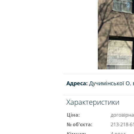
Адреса:
Дучимінської О. в
Характеристики
Ціна:
договірна
№ об'єкта:
213-218-6