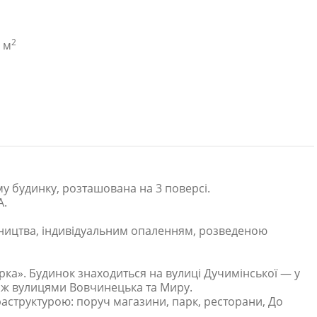
2
2 м
у будинку, розташована на 3 поверсі.
А.
вництва, індивідуальним опаленням, розведеною
ірка». Будинок знаходиться на вулиці Дучимінської — у
між вулицями Вовчинецька та Миру.
аструктурою: поруч магазини, парк, ресторани, До