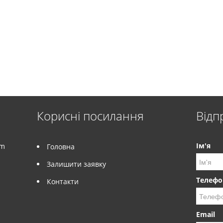
Корисні посилання
Відп
Ім'я
om
Головна
Залишити заявку
Телефо
Контакти
Email