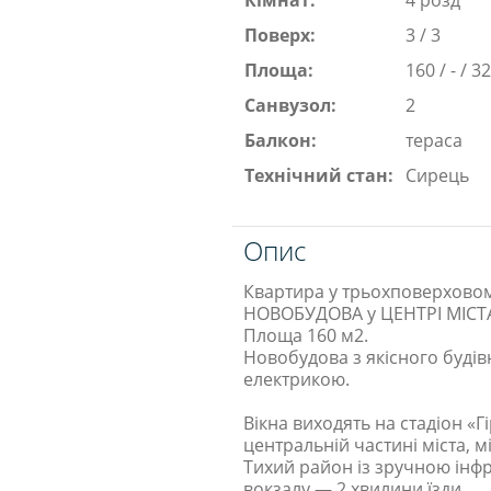
Кімнат:
4 розд
Поверх:
3 / 3
Площа:
160 / - / 3
Санвузол:
2
Балкон:
тераса
Технічний стан:
Сирець
Опис
Квартира у трьохповерховом
НОВОБУДОВА у ЦЕНТРІ МІСТ
Площа 160 м2.
Новобудова з якісного буді
електрикою.
Вікна виходять на стадіон «Г
центральній частині міста, 
Тихий район із зручною інфр
вокзалу — 2 хвилини їзди.