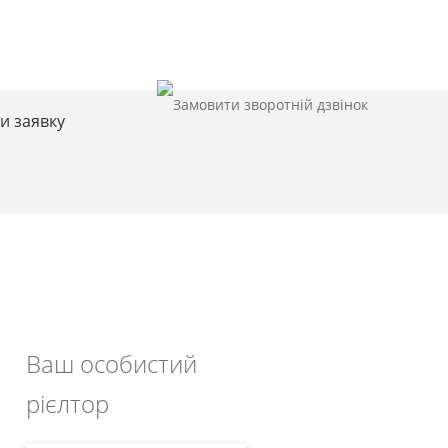
и заявку
-
Ваш особистий
рієлтор