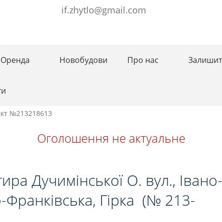
if.zhytlo@gmail.com
Оренда
Новобудови
Про нас
Залишит
ти
єкт №213218613
Оголошення не актуальне
ира Дучимінської О. вул., Івано
о-Франківська, Гірка
(№ 213-