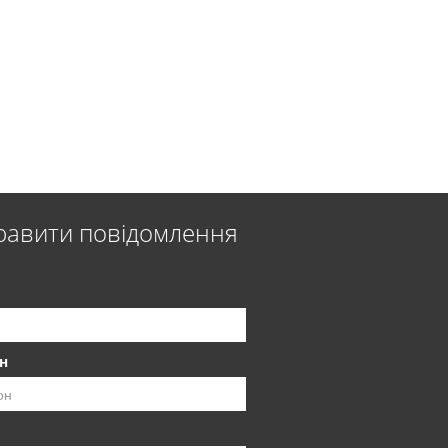
равити повідомлення
н