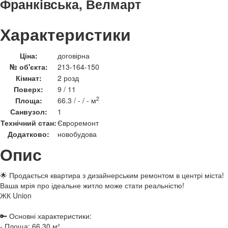
Франківська, Велмарт
Характеристики
Ціна:
договірна
№ об'єкта:
213-164-150
Кімнат:
2 розд
Поверх:
9 / 11
2
Площа:
66.3 / - / - м
Санвузол:
1
Технічний стан:
Євроремонт
Додатково:
новобудова
Опис
🌟 Продається квартира з дизайнерським ремонтом в центрі міста!
Ваша мрія про ідеальне житло може стати реальністю!
ЖК Union
🔑 Основні характеристики:
- Площа: 66.30 м²